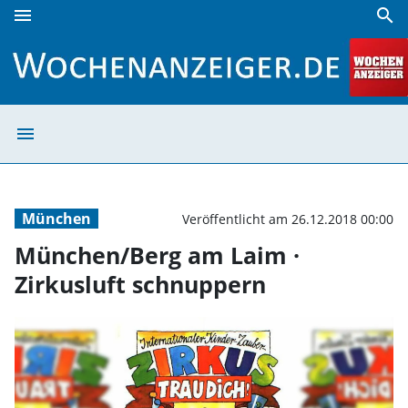
menu
search
München/Berg am Laim · Zirkusluft schnuppern | Wochena
menu
München/Berg am
München
Veröffentlicht am 26.12.2018 00:00
München/Berg am Laim ·
Zirkusluft schnuppern