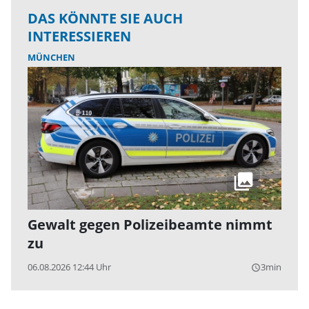
DAS KÖNNTE SIE AUCH
INTERESSIEREN
MÜNCHEN
Gewalt gegen Polizeibeamte nimmt
zu
06.08.2026 12:44 Uhr
3min
query_builder