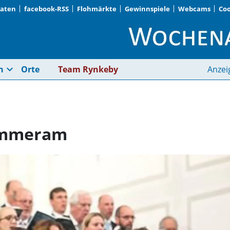
Daten
facebook-RSS
Flohmärkte
Gewinnspiele
Webcams
Coo
Chorkonzert in St. 
expand_more
n
Orte
Team Rynkeby
Anzei
 Emmeram