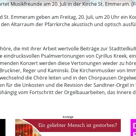
tet Musikfreunde am 20. Juli in der Kirche St. Emmeram. (F
 St. Emmeram geben am Freitag, 20. Juli, um 20 Uhr ein K
 den Altarraum der Pfarrkirche akustisch und optisch ausf
höre, die mit ihrer Arbeit wertvolle Beiträge zur Stadtteilku
indrucksvollen Psalmvertonungen von Cyrillus Kreek, ei
mmenden Konzert werden diese Vertonungen wieder zu hören
Bruckner, Reger und Kaminski. Die Kirchenmusiker von Im
bwechselnd die Chöre leiten und in den Chorpausen Orgelwe
nden für die Unkosten und die Revision der Sandtner-Orgel i
hängig vom Fortschritt der Orgelbauarbeiten, das Innere de