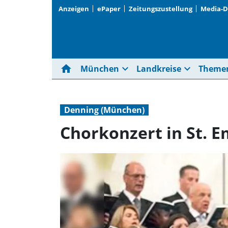
Anzeigen
ePaper
Zeitungszustellung
Media-
home
expand_more
expand_more
München
Landkreise
Theme
Denning (München)
Chorkonzert in St.