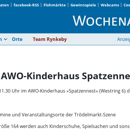
Daten
facebook-RSS
Flohmärkte
Gewinnspiele
Webcams
Coo
Alles für das Kind i
expand_more
n
Orte
Team Rynkeby
Anzei
im AWO-Kinderhaus Spatzenne
 11.30 Uhr im AWO-Kinderhaus »Spatzennest« (Westring 6) de
mine und Veranstaltungsorte der Trödelmarkt-Szene
röße 164 werden auch Kinderschuhe, Spielsachen und sons