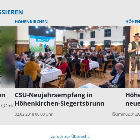
SSIEREN
HÖHENKIRCHEN
HÖHEN
en
CSU-Neujahrsempfang in
Höhe
Höhenkirchen-Siegertsbrunn
neue
2min
query_builder
02.02.2018 00:00 Uhr
3min
02.01.2
query_builder
zurück zur Übersicht