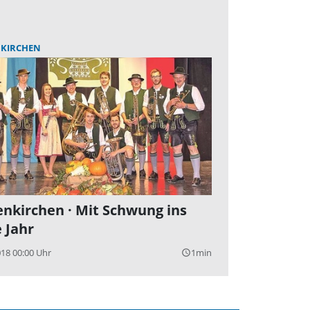
KIRCHEN
nkirchen · Mit Schwung ins
 Jahr
018 00:00 Uhr
1min
query_builder