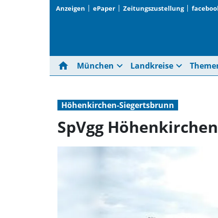
Anzeigen
ePaper
Zeitungszustellung
faceboo
home
expand_more
expand_more
München
Landkreise
Theme
Höhenkirchen-Siegertsbrunn
SpVgg Höhenkirchen