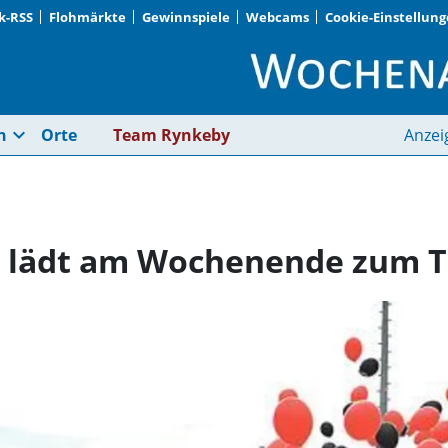
k-RSS
Flohmärkte
Gewinnspiele
Webcams
Cookie-Einstellun
SpVgg Höhenkirchen 
expand_more
n
Orte
Team Rynkeby
Anzei
 lädt am Wochenende zum Tu