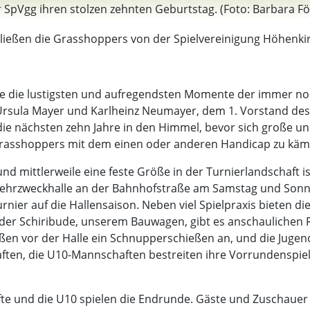
 SpVgg ihren stolzen zehnten Geburtstag. (Foto: Barbara Fö
ließen die Grasshoppers von der Spielvereinigung Höhenkirc
rte die lustigsten und aufregendsten Momente der immer no
ula Mayer und Karlheinz Neumayer, dem 1. Vorstand des V
ie nächsten zehn Jahre in den Himmel, bevor sich große un
Grasshoppers mit dem einen oder anderen Handicap zu kämp
nd mittlerweile eine feste Größe in der Turnierlandschaft 
Mehrzweckhalle an der Bahnhofstraße am Samstag und Sonnta
rnier auf die Hallensaison. Neben viel Spielpraxis bieten 
der Schiribude, unserem Bauwagen, gibt es anschaulichen R
en vor der Halle ein Schnupperschießen an, und die Jugend
ften, die U10-Mannschaften bestreiten ihre Vorrundenspiel
e und die U10 spielen die Endrunde. Gäste und Zuschauer 