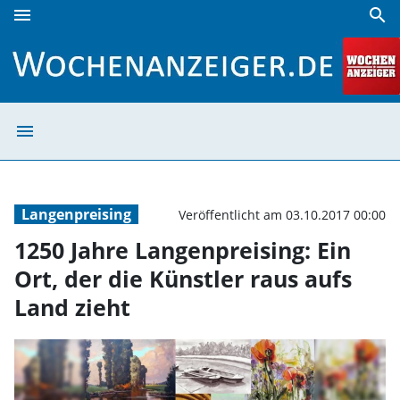
menu
search
1250 Jahre Langenpreising: Ein Ort, der die Künstler raus 
menu
1250 Jahre Lange
Langenpreising
Veröffentlicht am 03.10.2017 00:00
1250 Jahre Langenpreising: Ein
Ort, der die Künstler raus aufs
Land zieht