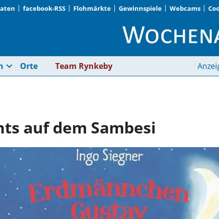
Daten
facebook-RSS
Flohmärkte
Gewinnspiele
Webcams
Coo
Waldtrudering · Nac
expand_more
n
Orte
Team Rynkeby
Anzei
hts auf dem Sambesi