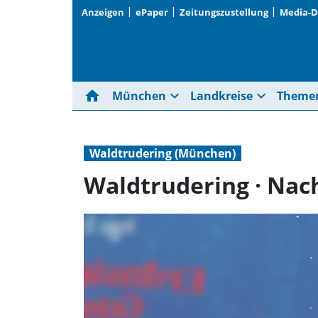
Anzeigen
ePaper
Zeitungszustellung
Media-
home
expand_more
expand_more
München
Landkreise
Theme
Waldtrudering (München)
Waldtrudering · Nac