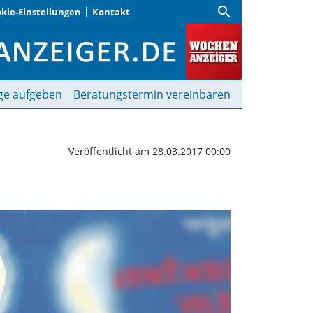
search
kie-Einstellungen
Kontakt
hts auf dem Sambesi | W
ge aufgeben
Beratungstermin vereinbaren
Veröffentlicht am 28.03.2017 00:00