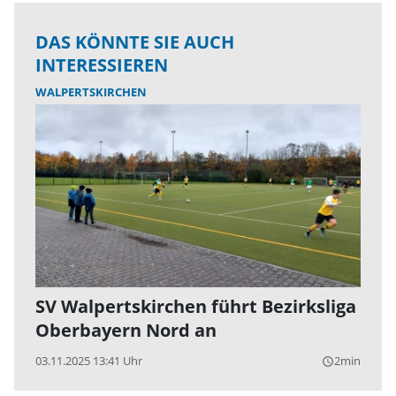
DAS KÖNNTE SIE AUCH
INTERESSIEREN
WALPERTSKIRCHEN
SV Walpertskirchen führt Bezirksliga
Oberbayern Nord an
03.11.2025 13:41 Uhr
2min
query_builder