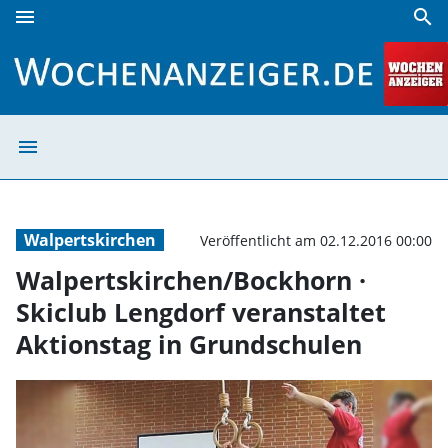
menu
search
Walpertskirchen/Bockhorn · Skiclub Lengdorf veranstaltet
menu
Walpertskirchen
Walpertskirchen
Veröffentlicht am 02.12.2016 00:00
Walpertskirchen/Bockhorn ·
Skiclub Lengdorf veranstaltet
Aktionstag in Grundschulen