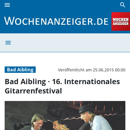
menu
search
Bad Aibling · 16. Internationales Gitarrenfestival | Wochena
menu
Bad Aibling · 16
Bad Aibling
Veröffentlicht am 25.06.2015 00:00
Bad Aibling · 16. Internationales
Gitarrenfestival