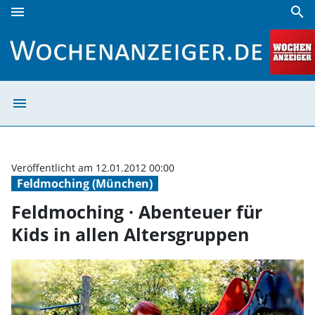
menu
search
Feldmoching · Abenteuer für Kids in allen Altersgruppen |
menu
Feldmoching · A
Veröffentlicht am 12.01.2012 00:00
Feldmoching (München)
Feldmoching · Abenteuer für
Kids in allen Altersgruppen