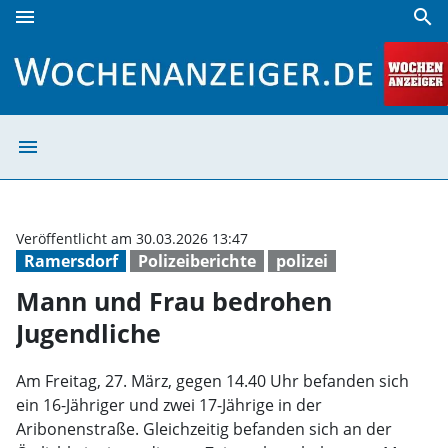
menu
search
Mann und Frau bedrohen Jugendliche | Wochenanzeiger
menu
Mann und Frau 
Veröffentlicht am 30.03.2026 13:47
Ramersdorf
Polizeiberichte
polizei
Mann und Frau bedrohen
Jugendliche
Am Freitag, 27. März, gegen 14.40 Uhr befanden sich
ein 16-Jähriger und zwei 17-Jährige in der
Aribonenstraße. Gleichzeitig befanden sich an der