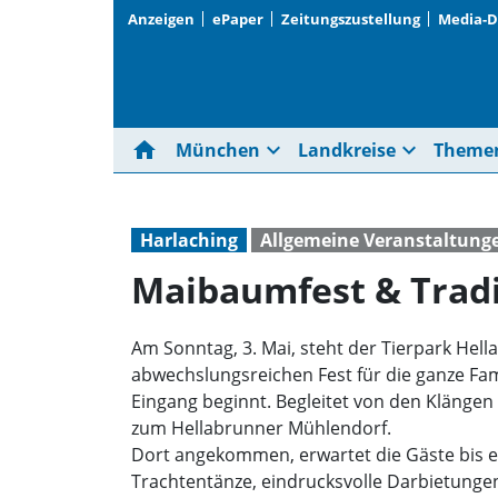
Anzeigen
ePaper
Zeitungszustellung
Media-
home
expand_more
expand_more
München
Landkreise
Theme
Harlaching
Allgemeine Veranstaltung
Maibaumfest & Tradi
Am Sonntag, 3. Mai, steht der Tierpark He
abwechslungsreichen Fest für die ganze Fami
Eingang beginnt. Begleitet von den Klängen
zum Hellabrunner Mühlendorf.
Dort angekommen, erwartet die Gäste bis e
Trachtentänze, eindrucksvolle Darbietungen