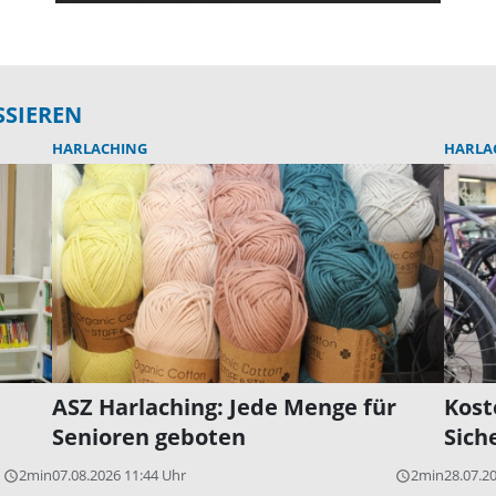
SSIEREN
HARLACHING
HARLA
ASZ Harlaching: Jede Menge für
Kost
Senioren geboten
Sich
2min
07.08.2026 11:44 Uhr
2min
28.07.2
query_builder
query_builder