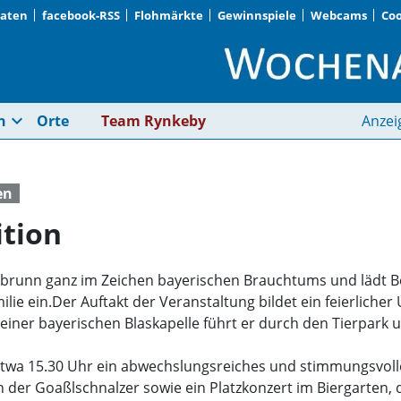
Daten
facebook-RSS
Flohmärkte
Gewinnspiele
Webcams
Coo
Maibaumfest & Tradi
expand_more
n
Orte
Team Rynkeby
Anzei
en
tion
llabrunn ganz im Zeichen bayerischen Brauchtums und lädt
lie ein.Der Auftakt der Veranstaltung bildet ein feierlich
 einer bayerischen Blaskapelle führt er durch den Tierpark 
twa 15.30 Uhr ein abwechslungsreiches und stimmungsvolle
 der Goaßlschnalzer sowie ein Platzkonzert im Biergarten,