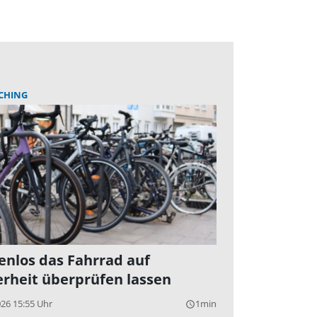
CHING
enlos das Fahrrad auf
erheit überprüfen lassen
026 15:55 Uhr
1min
query_builder