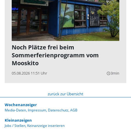
Noch Plätze frei beim
Sommerferienprogramm vom
Mooskito
05.08.2026 11:51 Uhr
3min
query_builder
zurück zur Übersicht
Wochenanzeiger
Media-Daten
Impressum
Datenschutz
AGB
Kleinanzeigen
Jobs / Stellen
Keinanzeige inserieren