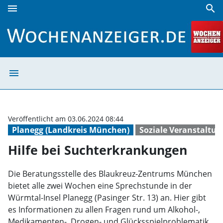
menu
search
Hilfe bei Suchterkrankungen | Wochenanzeiger
menu
Hilfe bei Sucht
Veröffentlicht am 03.06.2024 08:44
Planegg (Landkreis München)
Soziale Veranstaltu
Hilfe bei Suchterkrankungen
Die Beratungsstelle des Blaukreuz-Zentrums München
bietet alle zwei Wochen eine Sprechstunde in der
Würmtal-Insel Planegg (Pasinger Str. 13) an. Hier gibt
es Informationen zu allen Fragen rund um Alkohol-,
Medikamenten-, Drogen- und Glücksspielproblematik