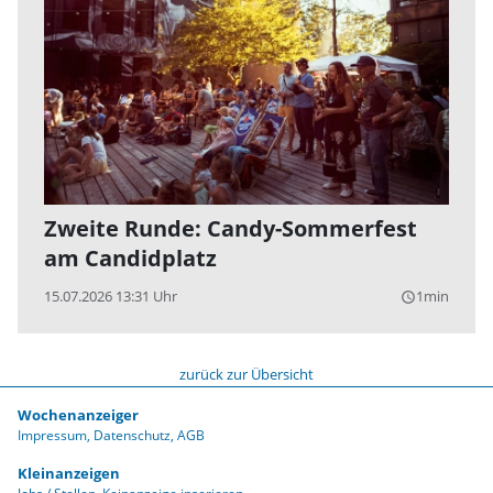
Zweite Runde: Candy-Sommerfest
am Candidplatz
15.07.2026 13:31 Uhr
1min
query_builder
zurück zur Übersicht
Wochenanzeiger
Impressum
Datenschutz
AGB
Kleinanzeigen