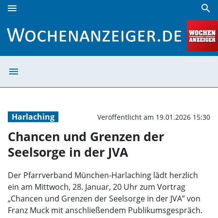
menu
search
Chancen und Grenzen der Seelsorge in der JVA | Wochenan
menu
Chancen und Gre
Harlaching
Veröffentlicht am 19.01.2026 15:30
Chancen und Grenzen der
Seelsorge in der JVA
Der Pfarrverband München-Harlaching lädt herzlich
ein am Mittwoch, 28. Januar, 20 Uhr zum Vortrag
„Chancen und Grenzen der Seelsorge in der JVA” von
Franz Muck mit anschließendem Publikumsgespräch.