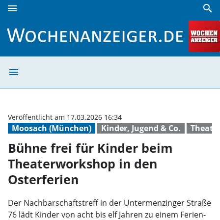
menu
search
Bühne frei für Kinder beim Theaterworkshop in den Osterf
menu
Bühne frei für 
Veröffentlicht am 17.03.2026 16:34
Moosach (München)
Kinder, Jugend & Co.
Theate
Bühne frei für Kinder beim
Theaterworkshop in den
Osterferien
Der Nachbarschaftstreff in der Untermenzinger Straße
76 lädt Kinder von acht bis elf Jahren zu einem Ferien-