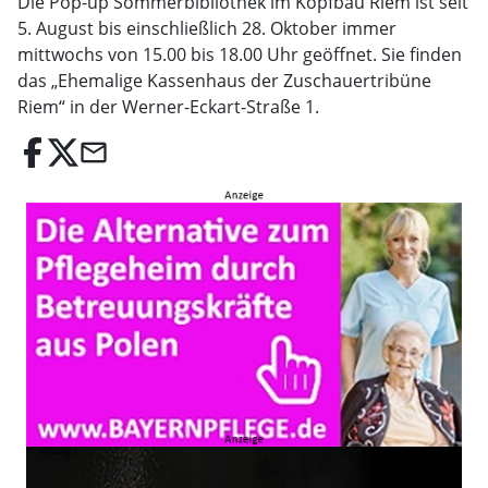
Die Pop-up Sommerbibliothek im Kopfbau Riem ist seit
5. August bis einschließlich 28. Oktober immer
mittwochs von 15.00 bis 18.00 Uhr geöffnet. Sie finden
das „Ehemalige Kassenhaus der Zuschauertribüne
Riem“ in der Werner-Eckart-Straße 1.
email