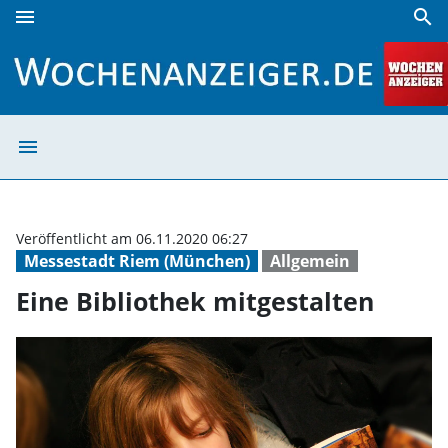
menu
search
Eine Bibliothek mitgestalten | Wochenanzeiger
menu
Eine Bibliothek 
Veröffentlicht am 06.11.2020 06:27
Messestadt Riem (München)
Allgemein
Eine Bibliothek mitgestalten