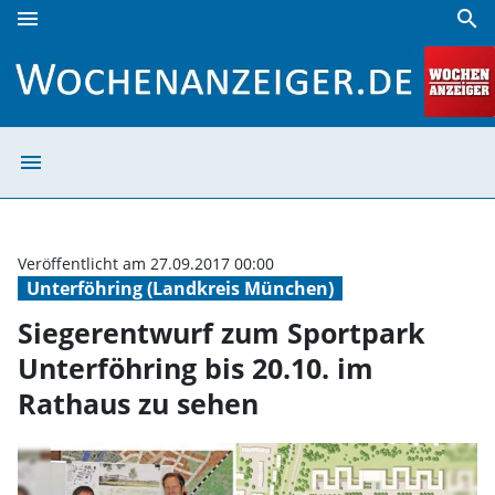
menu
search
Siegerentwurf zum Sportpark Unterföhring bis 20.10. im R
menu
Siegerentwurf z
Veröffentlicht am 27.09.2017 00:00
Unterföhring (Landkreis München)
Siegerentwurf zum Sportpark
Unterföhring bis 20.10. im
Rathaus zu sehen