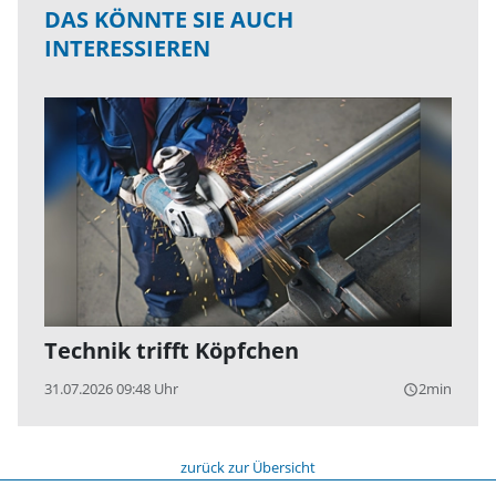
DAS KÖNNTE SIE AUCH
INTERESSIEREN
Technik trifft Köpfchen
31.07.2026 09:48 Uhr
2min
query_builder
zurück zur Übersicht