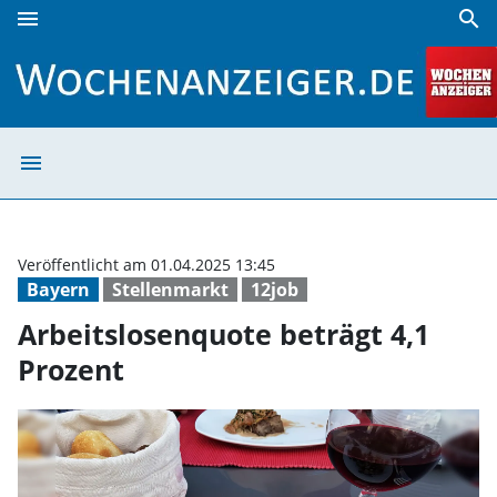
menu
search
Arbeitslosenquote beträgt 4,1 Prozent | Wochenanzeiger
menu
Arbeitslosenquo
Veröffentlicht am 01.04.2025 13:45
Bayern
Stellenmarkt
12job
Arbeitslosenquote beträgt 4,1
Prozent