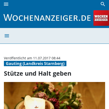
menu
search
Stütze und Halt geben | Wochenanzeiger
menu
Stütze und Halt
Veröffentlicht am 11.07.2017 08:44
Gauting (Landkreis Starnberg)
Stütze und Halt geben