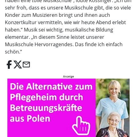
haben eine tolle Musikschule“, lobte Kössinger. „Ich bin
sehr froh, dass es unsere Musikschule gibt, die so viele
Kinder zum Musizieren bringt und ihnen auch
Konzertkultur vermitteln, wie wir heute Abend erlebt
haben.“ Musik sei wichtig, musikalische Bildung
elementar. „In diesem Sinne leistet unserer
Musikschule Hervorragendes. Das finde ich einfach
schön.“
email