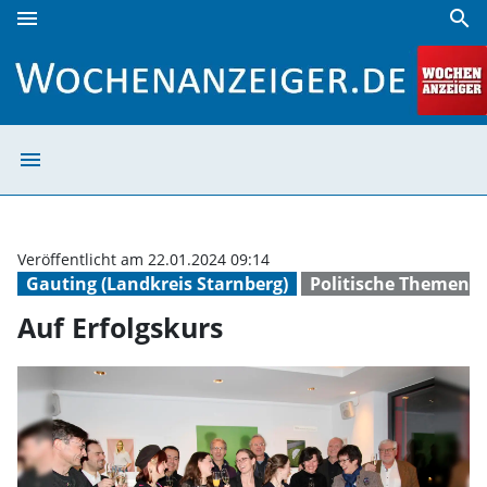
menu
search
Auf Erfolgskurs | Wochenanzeiger
menu
Auf Erfolgskurs
Veröffentlicht am 22.01.2024 09:14
Gauting (Landkreis Starnberg)
Politische Themen
Auf Erfolgskurs