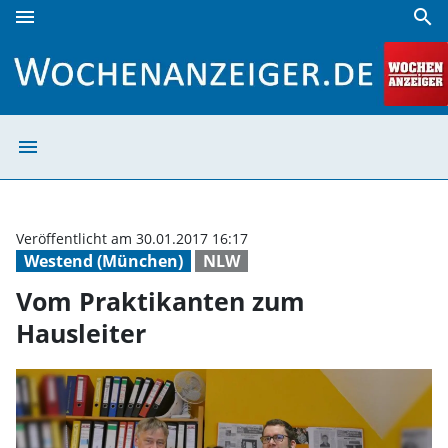
menu
search
Vom Praktikanten zum Hausleiter | Wochenanzeiger
menu
Vom Praktikante
Veröffentlicht am 30.01.2017 16:17
Westend (München)
NLW
Vom Praktikanten zum
Hausleiter