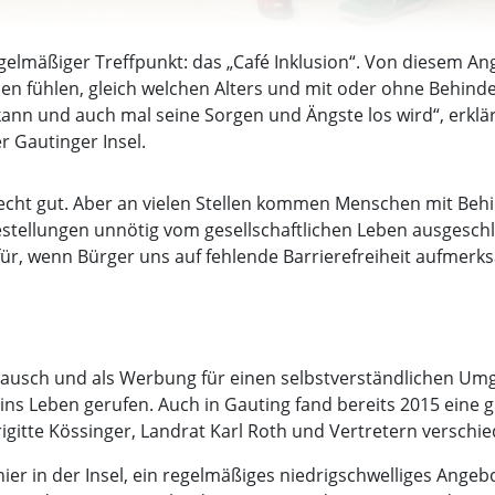
gelmäßiger Treffpunkt: das „Café Inklusion“. Von diesem Ang
 fühlen, gleich welchen Alters und mit oder ohne Behinde
 und auch mal seine Sorgen und Ängste los wird“, erklärt
 Gautinger Insel.
recht gut. Aber an vielen Stellen kommen Menschen mit Beh
estellungen unnötig vom gesellschaftlichen Leben ausgesch
afür, wenn Bürger uns auf fehlende Barrierefreiheit aufmer
stausch und als Werbung für einen selbstverständlichen Umga
 ins Leben gerufen. Auch in Gauting fand bereits 2015 eine
igitte Kössinger, Landrat Karl Roth und Vertretern verschi
g“ hier in der Insel, ein regelmäßiges niedrigschwelliges Ang