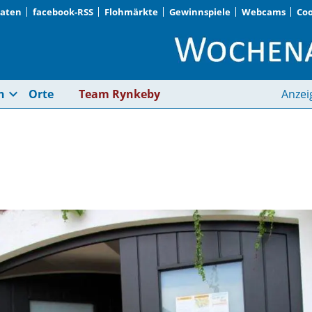
Daten
facebook-RSS
Flohmärkte
Gewinnspiele
Webcams
Coo
Café Inklusion | Woc
expand_more
n
Orte
Team Rynkeby
Anzei