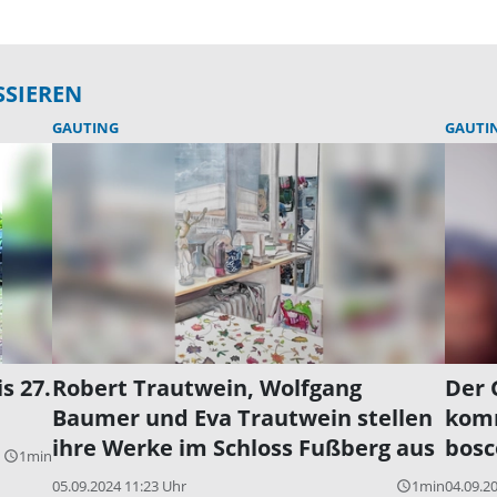
SSIEREN
GAUTING
GAUTI
s 27.
Robert Trautwein, Wolfgang
Der 
Baumer und Eva Trautwein stellen
komm
ihre Werke im Schloss Fußberg aus
bosc
1min
query_builder
05.09.2024 11:23 Uhr
1min
04.09.2
query_builder