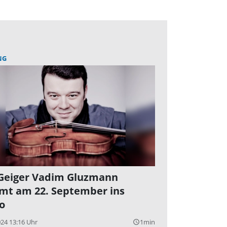
NG
Geiger Vadim Gluzmann
t am 22. September ins
o
024 13:16 Uhr
1min
query_builder