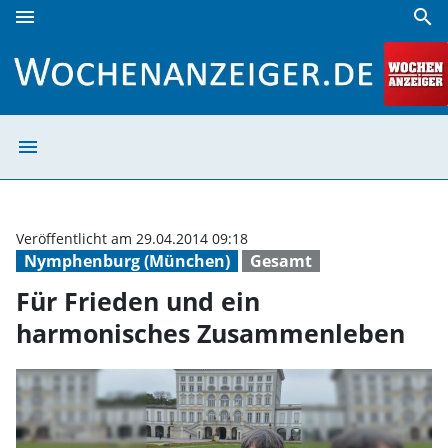
menu
search
Für Frieden und ein harmonisches Zusammenleben | Woch
menu
Für Frieden un
Veröffentlicht am 29.04.2014 09:18
Nymphenburg (München)
Gesamt
Für Frieden und ein
harmonisches Zusammenleben