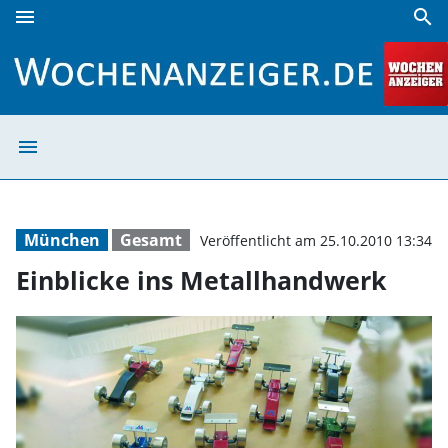
menu
search
Einblicke ins Metallhandwerk | Wochenanzeiger
menu
Einblicke ins M
München
Gesamt
Veröffentlicht am 25.10.2010 13:34
Einblicke ins Metallhandwerk