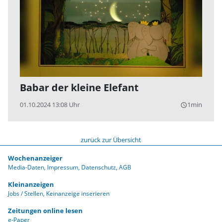
Babar der kleine Elefant
01.10.2024 13:08 Uhr
1min
query_builder
zurück zur Übersicht
Wochenanzeiger
Media-Daten
Impressum
Datenschutz
AGB
Kleinanzeigen
Jobs / Stellen
Keinanzeige inserieren
Zeitungen online lesen
e-Paper