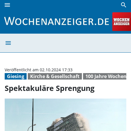
menu
search
Spektakuläre Sprengung | Wochenanzeiger
menu
Spektakuläre S
Veröffentlicht am 02.10.2024 17:33
Giesing
Kirche & Gesellschaft
100 Jahre Wochena
Spektakuläre Sprengung