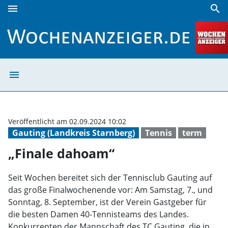
menu
search
„Finale dahoam“ | Wochenanzeiger
menu
„Finale dahoam“
Veröffentlicht am 02.09.2024 10:02
Gauting (Landkreis Starnberg)
Tennis
term
„Finale dahoam“
Seit Wochen bereitet sich der Tennisclub Gauting auf
das große Finalwochenende vor: Am Samstag, 7., und
Sonntag, 8. September, ist der Verein Gastgeber für
die besten Damen 40-Tennisteams des Landes.
Konkurrenten der Mannschaft des TC Gauting, die in