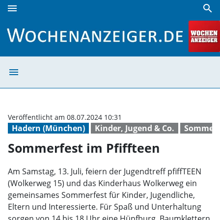
menu
search
Sommerfest im Pfiffteen | Wochenanzeiger
menu
Sommerfest im P
Veröffentlicht am 08.07.2024 10:31
Hadern (München)
Kinder, Jugend & Co.
Sommerf
Sommerfest im Pfiffteen
Am Samstag, 13. Juli, feiern der Jugendtreff pfiffTEEN
(Wolkerweg 15) und das Kinderhaus Wolkerweg ein
gemeinsames Sommerfest für Kinder, Jugendliche,
Eltern und Interessierte. Für Spaß und Unterhaltung
sorgen von 14 bis 18 Uhr eine Hüpfburg, Baumklettern,