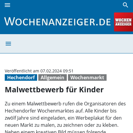
menu
search
Malwettbewerb für Kinder | Wochenanzeiger
menu
Malwettbewerb f
Veröffentlicht am 07.02.2024 09:51
Hechendorf
Allgemein
Wochenmarkt
Malwettbewerb für Kinder
Zu einem Malwettbewerb rufen die Organisatoren des
Hechendorfer Wochenmarktes auf. Alle Kinder bis
zwölf Jahre sind eingeladen, ein Werbeplakat für den
neuen Markt zu malen, zu zeichnen oder zu kleben.
Neben einem kreativen Bild müssen folgende