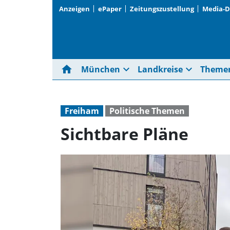
Anzeigen
ePaper
Zeitungszustellung
Media-
home
expand_more
expand_more
München
Landkreise
Theme
Freiham
Politische Themen
Sichtbare Pläne