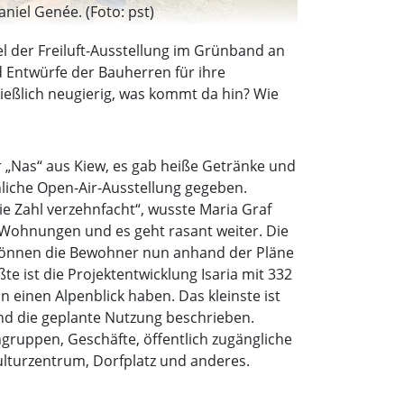
niel Genée. (Foto: pst)
el der Freiluft-Ausstellung im Grünband an
d Entwürfe der Bauherren für ihre
ließlich neugierig, was kommt da hin? Wie
r „Nas“ aus Kiew, es gab heiße Getränke und
hnliche Open-Air-Ausstellung gegeben.
e Zahl verzehnfacht“, wusste Maria Graf
 Wohnungen und es geht rasant weiter. Die
können die Bewohner nun anhand der Pläne
e ist die Projektentwicklung Isaria mit 332
einen Alpenblick haben. Das kleinste ist
nd die geplante Nutzung beschrieben.
ngruppen, Geschäfte, öffentlich zugängliche
ulturzentrum, Dorfplatz und anderes.