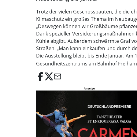
Trotz der vielen Geschossbauten, die die e
Klimaschutz ein großes Thema im Neubaugeb
„Deswegen können wir Großbäume pflanzen“
Dank spezieller Versickerungsmaßnahmen k
Kühle abgibt. Außerdem schwärmte Graf von 
Straßen. „Man kann einkaufen und durch den 
Die Ausstellung bleibt bis Ende Januar. Am 
Gesundheitszentrums am Bahnhof Freiham,
email