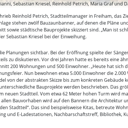
anni, Sebastian Kriesel, Reinhold Petrich, Maria Graf und Da
hrieb Reinhold Petrich, Stadtteilmanager in Freiham, das Zi
anlage stehen zwölf Bauzaunbanner, auf denen die Pläne un
t sowie städtische Bauprojekte skizziert sind. „Man ist sch
der Sebastian Kriesel bei der Einweihung.
ie Planungen sichtbar. Bei der Eröffnung spielte der Sänge
eils zu diskutieren. Vor drei Jahren hatte es bereits eine ä
hnitt 200 Wohnungen und 500 Einwohner. „Heute hat sich di
ihungsfeier. Nun bewohnen etwa 5.000 Einwohner die 2.000
l von der abstrakten Skizze bis zum konkreten Gebäude 
unterschiedliche Bauprojekte werden beschrieben. Das größt
m neuen Stadtteil. Vom etwa 62 Meter hohen Turm wird man 
 allen Bauvorhaben wird auf den Bannern die Architektur u
en Stadtteil“. Das sind beispielsweise Kitas, betreute Woh
ing und E-Ladestationen, Nachbarschaftstreff, Bibliothek, K