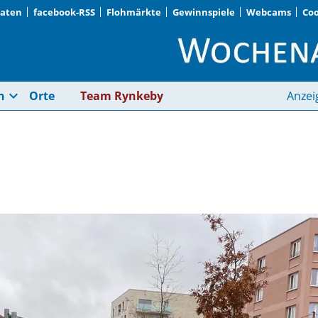
Daten
facebook-RSS
Flohmärkte
Gewinnspiele
Webcams
Coo
Sichtbare Pläne | Wo
expand_more
n
Orte
Team Rynkeby
Anzei