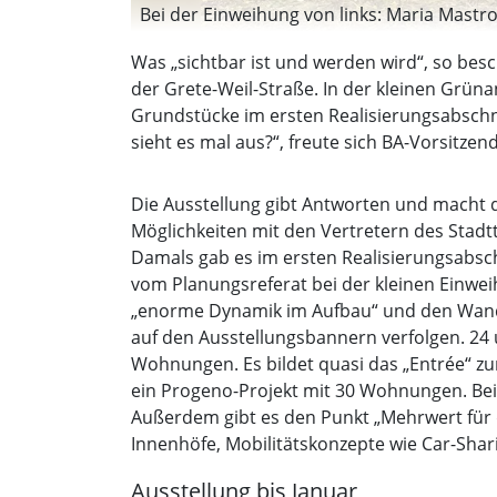
Bei der Einweihung von links: Maria Mastroi
Was „sichtbar ist und werden wird“, so besc
der Grete-Weil-Straße. In der kleinen Grün
Grundstücke im ersten Realisierungsabschnit
sieht es mal aus?“, freute sich BA-Vorsitzen
Die Ausstellung gibt Antworten und macht d
Möglichkeiten mit den Vertretern des Stadtt
Damals gab es im ersten Realisierungsabsc
vom Planungsreferat bei der kleinen Einwe
„enorme Dynamik im Aufbau“ und den Wande
auf den Ausstellungsbannern verfolgen. 24 
Wohnungen. Es bildet quasi das „Entrée“ zu
ein Progeno-Projekt mit 30 Wohnungen. Bei
Außerdem gibt es den Punkt „Mehrwert für d
Innenhöfe, Mobilitätskonzepte wie Car-Shar
Ausstellung bis Januar