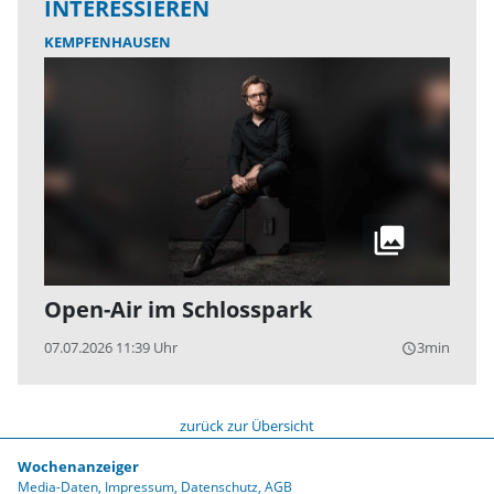
INTERESSIEREN
KEMPFENHAUSEN
Open-Air im Schlosspark
07.07.2026 11:39 Uhr
3min
query_builder
zurück zur Übersicht
Wochenanzeiger
Media-Daten
Impressum
Datenschutz
AGB