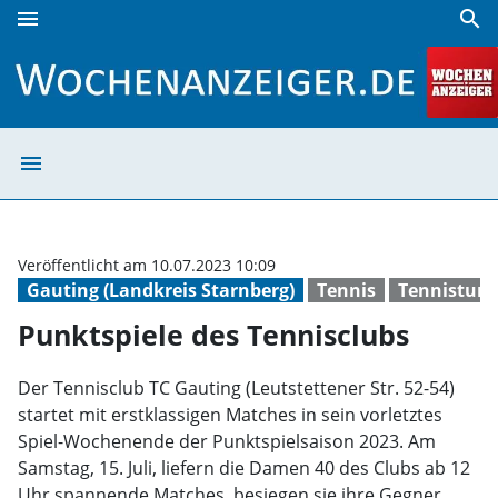
menu
search
Punktspiele des Tennisclubs | Wochenanzeiger
menu
Punktspiele des
Veröffentlicht am 10.07.2023 10:09
Gauting (Landkreis Starnberg)
Tennis
Tennisturn
Punktspiele des Tennisclubs
Der Tennisclub TC Gauting (Leutstettener Str. 52-54)
startet mit erstklassigen Matches in sein vorletztes
Spiel-Wochenende der Punktspielsaison 2023. Am
Samstag, 15. Juli, liefern die Damen 40 des Clubs ab 12
Uhr spannende Matches, besiegen sie ihre Gegner,