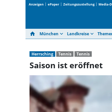
Anzeigen
ePaper
Zeitungszustellung
Media-
home
expand_more
expand_more
München
Landkreise
Theme
Herrsching
Tennis
Tennis
Saison ist eröffnet