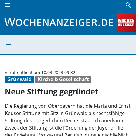
menu
search
Neue Stiftung gegründet | Wochenanzeiger
menu
Neue Stiftung g
Veröffentlicht am 10.03.2023 09:32
Grünwald
Kirche & Gesellschaft
Neue Stiftung gegründet
Die Regierung von Oberbayern hat die Maria und Ernst
Keuser-Stiftung mit Sitz in Grünwald als rechtsfähige
Stiftung des bürgerlichen Rechts staatlich anerkannt.
Zweck der Stiftung ist die Förderung der Jugendhilfe,
der Erziehung, Volks- und Berufsbildung einschließlich