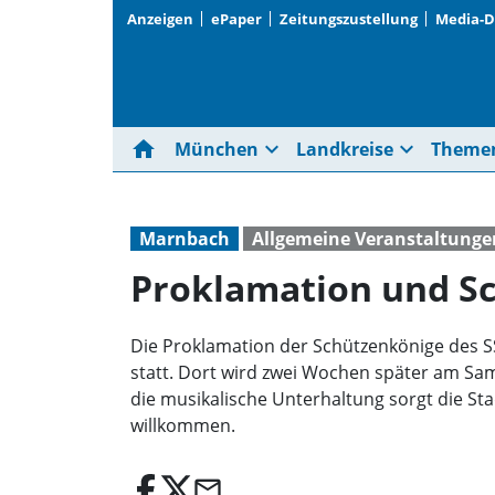
Anzeigen
ePaper
Zeitungszustellung
Media-
home
expand_more
expand_more
München
Landkreise
Theme
Marnbach
Allgemeine Veranstaltunge
Proklamation und Sc
Die Proklamation der Schützenkönige des 
statt. Dort wird zwei Wochen später am Sams
die musikalische Unterhaltung sorgt die Sta
willkommen.
email