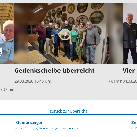
Gedenkscheibe überreicht
Vier
29.03.2026 15:45 Uhr
1min
04.03.2
query_builder
2min
query_builder
zurück zur Übersicht
Kleinanzeigen
Ze
Jobs / Stellen
Keinanzeige inserieren
e-