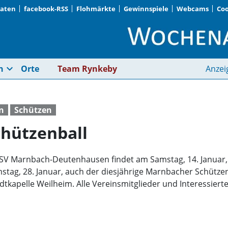
Daten
facebook-RSS
Flohmärkte
Gewinnspiele
Webcams
Coo
Proklamation und Sc
expand_more
n
Orte
Team Rynkeby
Anzei
n
Schützen
hützenball
SSV Marnbach-Deutenhausen findet am Samstag, 14. Januar,
tag, 28. Januar, auch der diesjährige Marnbacher Schützenb
dtkapelle Weilheim. Alle Vereinsmitglieder und Interessiert