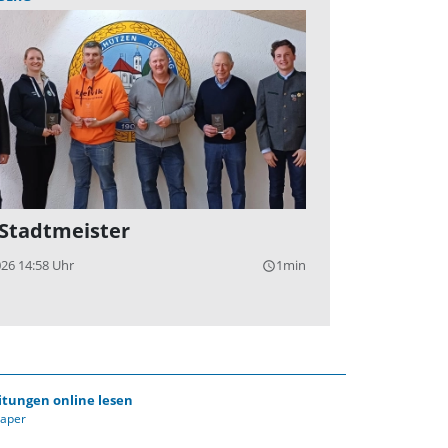
 Stadtmeister
026 14:58 Uhr
1min
query_builder
itungen online lesen
Paper