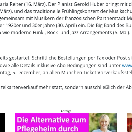
ria Reiter (16. März). Der Pianist Gerold Huber bringt mi
ärz), und das traditionelle Frühlingskonzert der Musikschu
meinsam mit Musikern der französischen Partnerstadt Mey
r 1920er und 30er Jahre (30. April) ein. Die Big Band des 
o wie moderne Funk-, Rock- und Jazz-Arrangements (5. Mai).
its gestartet. Schriftliche Bestellungen per Fax oder Post s
owie alle Details inklusive Abo-Bedingungen sind unter
www.
tag, 5. Dezember, an allen München Ticket Vorverkaufsstel
nzelkartenverkauf mehr statt, sondern ausschließlich der Ab