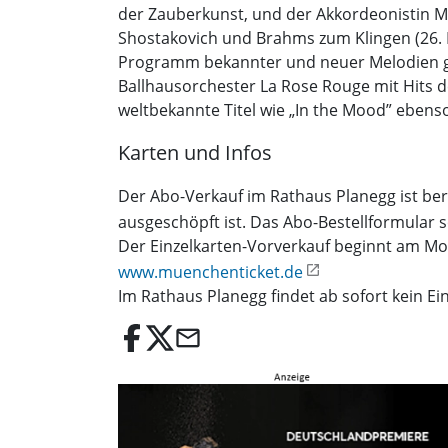
der Zauberkunst, und der Akkordeonistin Ma
Shostakovich und Brahms zum Klingen (26. M
Programm bekannter und neuer Melodien ge
Ballhausorchester La Rose Rouge mit Hits de
weltbekannte Titel wie „In the Mood” ebens
Karten und Infos
Der Abo-Verkauf im Rathaus Planegg ist bere
ausgeschöpft ist. Das Abo-Bestellformular s
Der Einzelkarten-Vorverkauf beginnt am Mon
www.muenchenticket.de
Im Rathaus Planegg findet ab sofort kein Ei
email