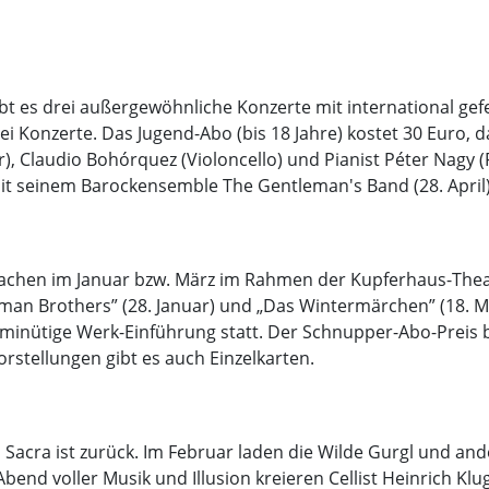
t es drei außergewöhnliche Konzerte mit international ge
 Konzerte. Das Jugend-Abo (bis 18 Jahre) kostet 30 Euro, da
r), Claudio Bohórquez (Violoncello) und Pianist Péter Nagy (
mit seinem Barockensemble The Gentleman's Band (28. April) 
chen im Januar bzw. März im Rahmen der Kupferhaus-Theate
an Brothers” (28. Januar) und „Das Wintermärchen” (18. Mä
0-minütige Werk-Einführung statt. Der Schnupper-Abo-Preis 
Vorstellungen gibt es auch Einzelkarten.
Sacra ist zurück. Im Februar laden die Wilde Gurgl und and
 Abend voller Musik und Illusion kreieren Cellist Heinrich 