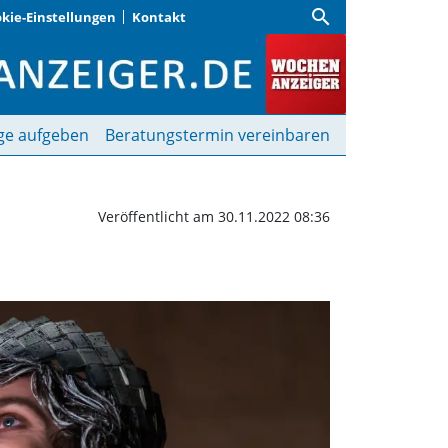
search
kie-Einstellungen
Kontakt
 und Jazz | Wochenanze
ge aufgeben
Beratungstermin vereinbaren
Veröffentlicht am 30.11.2022 08:36