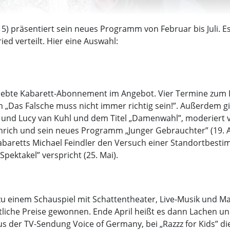
) präsentiert sein neues Programm von Februar bis Juli. Es 
ed verteilt. Hier eine Auswahl:
eliebte Kabarett-Abonnement im Angebot. Vier Termine zum P
„Das Falsche muss nicht immer richtig sein!”. Außerdem gi
chl und Lucy van Kuhl und dem Titel „Damenwahl”, moderiert
einrich und sein neues Programm „Junger Gebrauchter” (19. 
abaretts Michael Feindler den Versuch einer Standortbesti
pektakel” verspricht (25. Mai).
u einem Schauspiel mit Schattentheater, Live-Musik und Male
etliche Preise gewonnen. Ende April heißt es dann Lachen u
aus der TV-Sendung Voice of Germany, bei „Razzz for Kids”