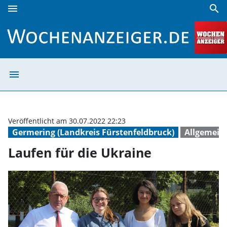
menu
search
Laufen für die Ukraine | Wochenanzeiger
menu
Laufen für die 
Veröffentlicht am 30.07.2022 22:23
Germering (Landkreis Fürstenfeldbruck)
Allgemein
Laufen für die Ukraine