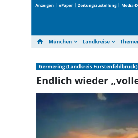
Anzeigen
ePaper
Zeitungszustellung
Media-
home
expand_more
expand_more
München
Landkreise
Theme
Germering (Landkreis Fürstenfeldbruck)
Endlich wieder „voll