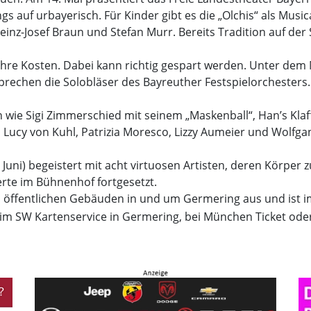
ings auf urbayerisch. Für Kinder gibt es die „Olchis“ als Mu
nz-Josef Braun und Stefan Murr. Bereits Tradition auf der
re Kosten. Dabei kann richtig gespart werden. Unter dem Mot
rechen die Solobläser des Bayreuther Festspielorchesters.
wie Sigi Zimmerschied mit seinem „Maskenball“, Han’s Klaffl
 Lucy von Kuhl, Patrizia Moresco, Lizzy Aumeier und Wolfga
Juni) begeistert mit acht virtuosen Artisten, deren Körper
erte im Bühnenhof fortgesetzt.
in öffentlichen Gebäuden in und um Germering aus und ist i
eim SW Kartenservice in Germering, bei München Ticket oder