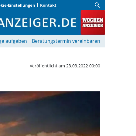
search
kie-Einstellungen
Kontakt
es Haus” | Wochenanzeig
ge aufgeben
Beratungstermin vereinbaren
Veröffentlicht am 23.03.2022 00:00