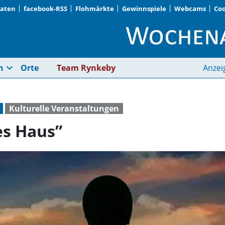
Daten
facebook-RSS
Flohmärkte
Gewinnspiele
Webcams
Coo
Endlich wieder „voll
expand_more
n
Orte
Team Rynkeby
Anzei
Kulturelle Veranstaltungen
es Haus”