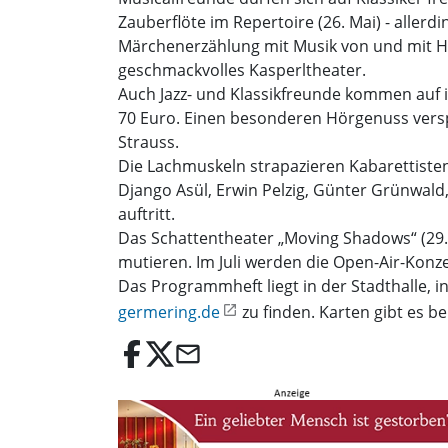
Zauberflöte im Repertoire (26. Mai) - allerd
Märchenerzählung mit Musik von und mit Hei
geschmackvolles Kasperltheater.
Auch Jazz- und Klassikfreunde kommen auf ih
70 Euro. Einen besonderen Hörgenuss versp
Strauss.
Die Lachmuskeln strapazieren Kabarettisten 
Django Asül, Erwin Pelzig, Günter Grünwald,
auftritt.
Das Schattentheater „Moving Shadows“ (29. 
mutieren. Im Juli werden die Open-Air-Konz
Das Programmheft liegt in der Stadthalle, 
germering.de
zu finden. Karten gibt es b
email