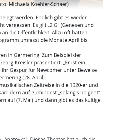
oto: Michaela Koehler-Schaer)
belegt werden. Endlich gibt es wieder
ht vergessen. Es gilt „2 G“ (Genesen und
 die Öffentlichkeit. Allzu oft hatten
rogramm umfasst die Monate April bis
eren in Germering. Zum Beispiel der
rg Kreisler präsentiert. „Er ist ein
er ihr Gespür für Newcomer unter Beweise
ermering (28. April).
musikalischen Zeitreise in die 1920-er und
Isarridern auf, zumindest „solang’s no geht“
rn auf (7. Mai) und dann gibt es das kultige
n „Anatevka“. Dieses Theater hat auch die