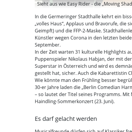
Sieht aus wie Easy Rider - die „Moving Sh
In die Germeringer Stadthalle kehrt ein bis
„volles Haus“, Applaus und Bravorufe, die s
Geimpft) und die FFP-2-Maske. Stadthallenle
Künstler wegen Corona in den letzten beide
September.
In der Zeit warten 31 kulturelle Highlights
Puppenspieler Nikolaus Habjan, der mit der
Superstar in Österreich und wird es demnäc
gestellt hat, sicher. Auch die Kabarettistin
Wie könnte man den Frühling besser begrüßen
30-er Jahre laden die „Berlin Comedian Harmo
– so lautet der Titel seines Programms. Mit 
Haindling-Sommerkonzert (23. Juni).
Es darf gelacht werden
Musicalfreunde dürfen sich auf Klassiker fr