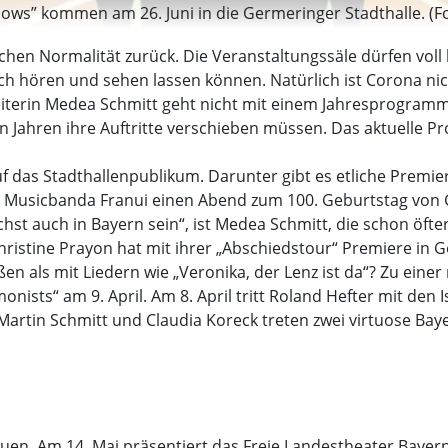
adows” kommen am 26. Juni in die Germeringer Stadthalle. (F
schen Normalität zurück. Die Veranstaltungssäle dürfen voll 
ich hören und sehen lassen können. Natürlich ist Corona nic
iterin Medea Schmitt geht nicht mit einem Jahresprogramm an
n Jahren ihre Auftritte verschieben müssen. Das aktuelle P
 auf das Stadthallenpublikum. Darunter gibt es etliche Premi
 Musicbanda Franui einen Abend zum 100. Geburtstag von Geo
hst auch in Bayern sein“, ist Medea Schmitt, die schon öft
 Christine Prayon hat mit ihrer „Abschiedstour“ Premiere in G
 als mit Liedern wie „Veronika, der Lenz ist da“? Zu einer 
nists“ am 9. April. Am 8. April tritt Roland Hefter mit den 
Martin Schmitt und Claudia Koreck treten zwei virtuose Baye
euen. Am 14. Mai präsentiert das Freie Landestheater Bayer