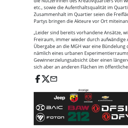
die NutzerInnen des Kreativquartiers von wi
etc., sowie die Aufenthaltsqualität im Quart
Zusammenhalt im Quartier seien die Freiflä
Partys bringen die Akteure vor Ort miteina
„Leider sind bereits vorhandene Ansätze, 
Freiraum, immer wieder durch aufwändige
Übergabe an die MGH war eine Bündelung der
nämlich eines urbanen Experimentierraums,
Gewinnerzielungsabsicht über einen länger
sich aber an anderen Flächen im öffentlichen
email