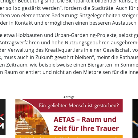
chtiger Bedeutung sind. Die Sichtbarkeit bildender Kunst, 
ier soll so gestärkt werden“, fordern die Stadträte. Auch fü
chen von elementarer Bedeutung: Sitzgelegenheiten steiger
nder in Kontakt und ermöglichen einen besseren Austausch 
wie etwa Holzbauten und Urban-Gardening-Projekte, selbst
 Antragsverfahren und hohe Nutzungsgebühren ausgebrems
 Verwaltung des Kreativquartiers in einer Gesellschaft vo
 muss auch in Zukunft gewahrt bleiben“, meint die Rathau
en Zeitraum, wie beispielsweise einen Biergarten im Somme
 Raum orientiert und nicht an den Mietpreisen für die Innenf