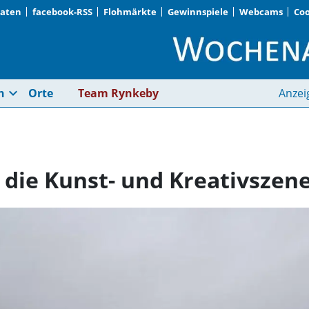
Daten
facebook-RSS
Flohmärkte
Gewinnspiele
Webcams
Coo
„Geschützter Ort für
expand_more
n
Orte
Team Rynkeby
Anzei
 die Kunst- und Kreativszen