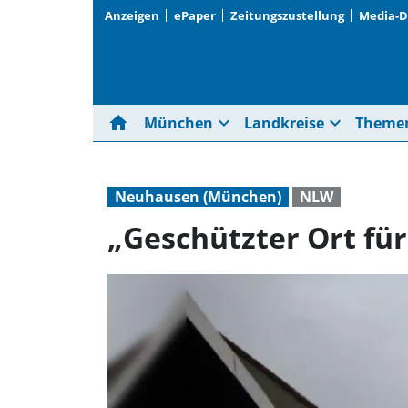
Anzeigen
ePaper
Zeitungszustellung
Media-
home
expand_more
expand_more
München
Landkreise
Theme
Neuhausen (München)
NLW
„Geschützter Ort für