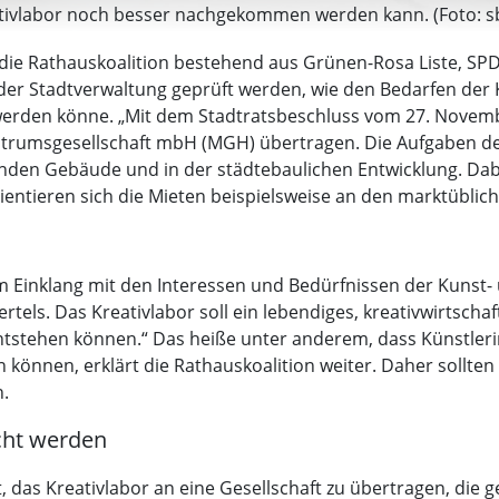
ativlabor noch besser nachgekommen werden kann. (Foto: s
ie Rathauskoalition bestehend aus Grünen-Rosa Liste, SPD 
n der Stadtverwaltung geprüft werden, wie den Bedarfen der
rden könne. „Mit dem Stadtratsbeschluss vom 27. Novembe
umsgesellschaft mbH (MGH) übertragen. Die Aufgaben der
nden Gebäude und in der städtebaulichen Entwicklung. Dab
rientieren sich die Mieten beispielsweise an den marktüblich
m Einklang mit den Interessen und Bedürfnissen der Kunst
tels. Das Kreativlabor soll ein lebendiges, kreativwirtscha
ntstehen können.“ Das heiße unter anderem, dass Künstlerin
 können, erklärt die Rathauskoalition weiter. Daher sollten
n.
cht werden
ist, das Kreativlabor an eine Gesellschaft zu übertragen, die