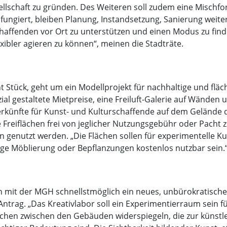
ellschaft zu gründen. Des Weiteren soll zudem eine Mischf
n fungiert, bleiben Planung, Instandsetzung, Sanierung weit
chaffenden vor Ort zu unterstützen und einen Modus zu find
xibler agieren zu können“, meinen die Stadträte.
t Stück, geht um ein Modellprojekt für nachhaltige und flä
al gestaltete Mietpreise, eine Freiluft-Galerie auf Wänden 
ünfte für Kunst- und Kulturschaffende auf dem Gelände de
 Freiflächen frei von jeglicher Nutzungsgebühr oder Pacht 
genutzt werden. „Die Flächen sollen für experimentelle Ku
ge Möblierung oder Bepflanzungen kostenlos nutzbar sein.
 mit der MGH schnellstmöglich ein neues, unbürokratisches
ntrag. „Das Kreativlabor soll ein Experimentierraum sein fü
lächen zwischen den Gebäuden widerspiegeln, die zur künst