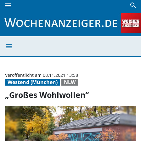
menu
search
„Großes Wohlwollen“ | Wochenanzeiger
menu
„Großes Wohlwo
Veröffentlicht am 08.11.2021 13:58
Westend (München)
NLW
„Großes Wohlwollen“