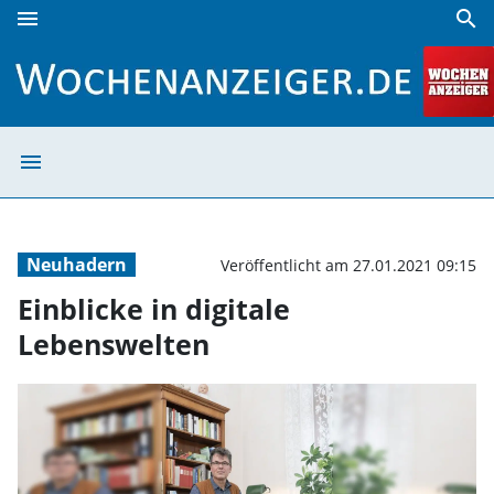
menu
search
Einblicke in digitale Lebenswelten | Wochenanzeiger
menu
Einblicke in dig
Neuhadern
Veröffentlicht am 27.01.2021 09:15
Einblicke in digitale
Lebenswelten