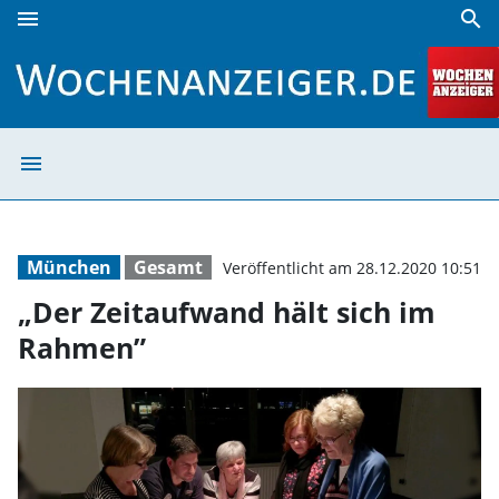
menu
search
„Der Zeitaufwand hält sich im Rahmen” | Wochenanzeiger
menu
„Der Zeitaufwan
München
Gesamt
Veröffentlicht am 28.12.2020 10:51
„Der Zeitaufwand hält sich im
Rahmen”