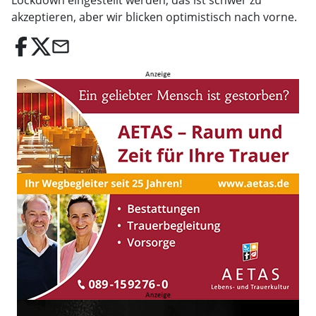
Lockdown eingestellt werden, das ist schwer zu
akzeptieren, aber wir blicken optimistisch nach vorne.
email