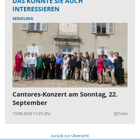
DAS KÖNNTE SIE AUCH
INTERESSIEREN
SENDLING
Cantores-Konzert am Sonntag, 22.
September
13.09.2024 11:25 Uhr
1min
query_builder
zurück zur Übersicht