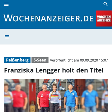
menu
search
Franziska Lengger holt den Titel | Wochenanzeiger
menu
Franziska Lengge
Peißenberg
5-Seen
Veröffentlicht am 09.09.2020 15:07
Franziska Lengger holt den Titel