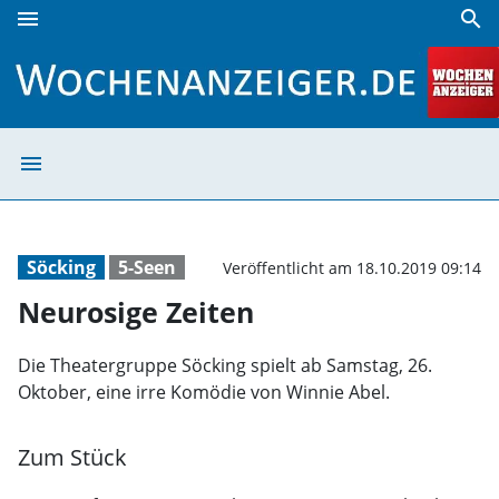
menu
search
Neurosige Zeiten | Wochenanzeiger
menu
Neurosige Zeite
Söcking
5-Seen
Veröffentlicht am 18.10.2019 09:14
Neurosige Zeiten
Die Theatergruppe Söcking spielt ab Samstag, 26.
Oktober, eine irre Komödie von Winnie Abel.
Zum Stück