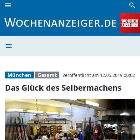
menu
search
Das Glück des Selbermachens | Wochenanzeiger
menu
Das Glück des 
München
Gesamt
Veröffentlicht am 12.05.2019 00:02
Das Glück des Selbermachens