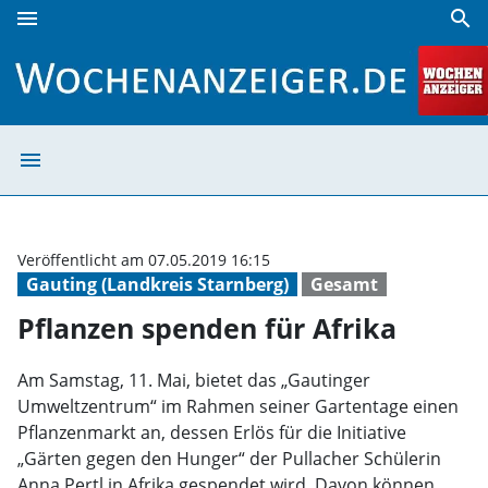
menu
search
Pflanzen spenden für Afrika | Wochenanzeiger
menu
Pflanzen spende
Veröffentlicht am 07.05.2019 16:15
Gauting (Landkreis Starnberg)
Gesamt
Pflanzen spenden für Afrika
Am Samstag, 11. Mai, bietet das „Gautinger
Umweltzentrum“ im Rahmen seiner Gartentage einen
Pflanzenmarkt an, dessen Erlös für die Initiative
„Gärten gegen den Hunger“ der Pullacher Schülerin
Anna Pertl in Afrika gespendet wird. Davon können