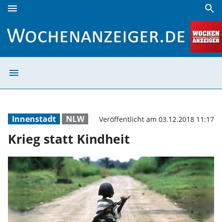
menu
search
Krieg statt Kindheit | Wochenanzeiger
menu
Krieg statt Kind
Innenstadt
NLW
Veröffentlicht am 03.12.2018 11:17
Krieg statt Kindheit