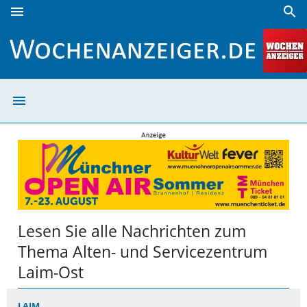
menu
search
Alten- und Servicezentrum Laim-Ost | Wochenanzeiger
menu
Alten- und Serv
Lesen Sie alle Nachrichten zum
Thema Alten- und Servicezentrum
Laim-Ost
LAIM