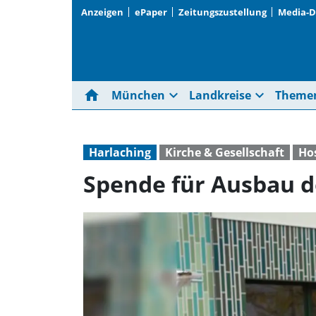
Anzeigen
ePaper
Zeitungszustellung
Media-
home
expand_more
expand_more
München
Landkreise
Theme
Harlaching
Kirche & Gesellschaft
Ho
Spende für Ausbau de