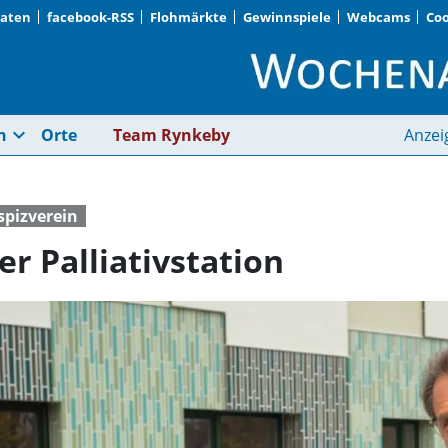
Daten
facebook-RSS
Flohmärkte
Gewinnspiele
Webcams
Coo
Spende für Ausbau de
expand_more
n
Orte
Team Rynkeby
Anzei
spizverein
r Palliativstation