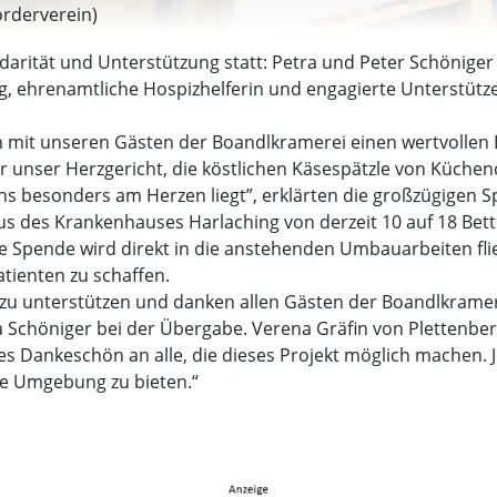
förderverein)
idarität und Unterstützung statt: Petra und Peter Schönige
, ehrenamtliche Hospizhelferin und engagierte Unterstützer
it unseren Gästen der Boandlkramerei einen wertvollen Bei
 unser Herzgericht, die köstlichen Käsespätzle von Küchenc
uns besonders am Herzen liegt”, erklärten die großzügigen 
aus des Krankenhauses Harlaching von derzeit 10 auf 18 Bet
e Spende wird direkt in die anstehenden Umbauarbeiten fli
tienten zu schaffen.
it zu unterstützen und danken allen Gästen der Boandlkramer
a Schöniger bei der Übergabe. Verena Gräfin von Plettenb
es Dankeschön an alle, die dieses Projekt möglich machen. J
ge Umgebung zu bieten.“