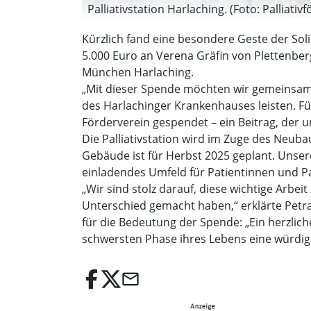
Palliativstation Harlaching. (Foto: Palliativ
Kürzlich fand eine besondere Geste der Sol
5.000 Euro an Verena Gräfin von Plettenberg
München Harlaching.
„Mit dieser Spende möchten wir gemeinsam m
des Harlachinger Krankenhauses leisten. Für
Förderverein gespendet – ein Beitrag, der 
Die Palliativstation wird im Zuge des Neub
Gebäude ist für Herbst 2025 geplant. Unser
einladendes Umfeld für Patientinnen und Pa
„Wir sind stolz darauf, diese wichtige Arbe
Unterschied gemacht haben,“ erklärte Petr
für die Bedeutung der Spende: „Ein herzlich
schwersten Phase ihres Lebens eine würdi
email